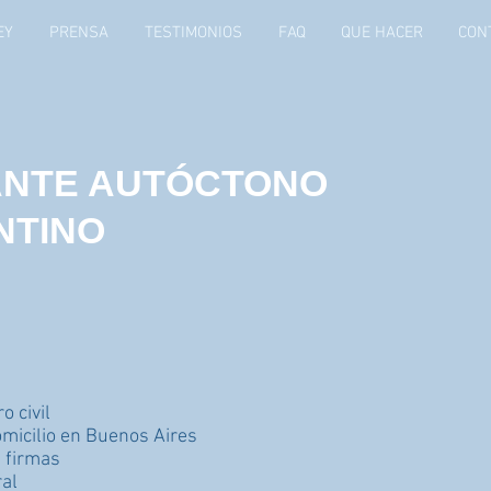
EY
PRENSA
TESTIMONIOS
FAQ
QUE HACER
CON
ANTE AUTÓCTONO
NTINO
o civil
omicilio en Buenos Aires
e firmas
ral