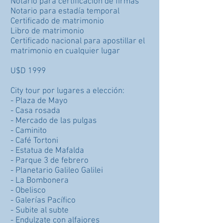
Notario para certificación de firmas
Notario para estadía temporal
Certificado de matrimonio
Libro de matrimonio
Certificado nacional para apostillar el
matrimonio en cualquier lugar
U$D 1999
City tour por lugares a elección:
- Plaza de Mayo
- Casa rosada
- Mercado de las pulgas
- Caminito
- Café Tortoni
- Estatua de Mafalda
- Parque 3 de febrero
- Planetario Galileo Galilei
- La Bombonera
- Obelisco
- Galerías Pacífico
- Subite al subte
- Endulzate con alfajores