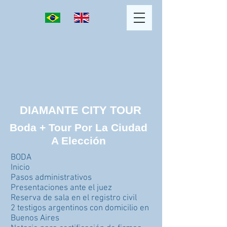
DIAMANTE CITY TOUR
Boda + Tour Por La Ciudad
A Elección
BODA
Inicio
Pasos administrativos
Presentaciones ante el juez
Reserva de sala en el registro civil
2 testigos argentinos con domicilio en
Buenos Aires