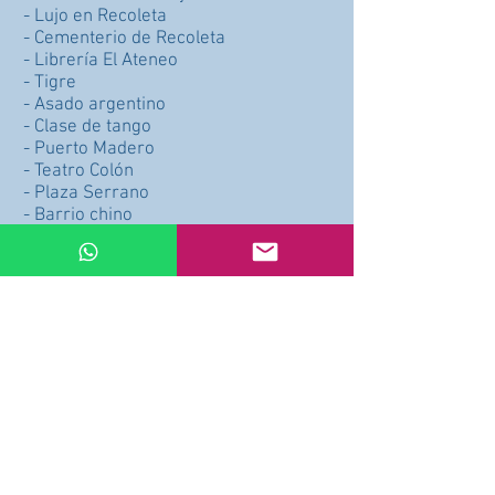
- Lujo en Recoleta
- Cementerio de Recoleta
- Librería El Ateneo
- Tigre
- Asado argentino
- Clase de tango
- Puerto Madero
- Teatro Colón
- Plaza Serrano
- Barrio chino
- Ciudad Universitaria
- MALBA
Precio por hora U$D49 x Hora
(Minimo 3 horas)
Precio: CONSULTAR PRECIO
Comprar
Arrepentimiento de compra