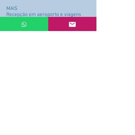
MAIS
Recepção em aeroporto e viagens
desde e até seu hotel com motoristas
profissionais em carros modernos
Preço: U$D 1.999
Comprar
Arrepentimiento de compra
+54 911
6022-9846