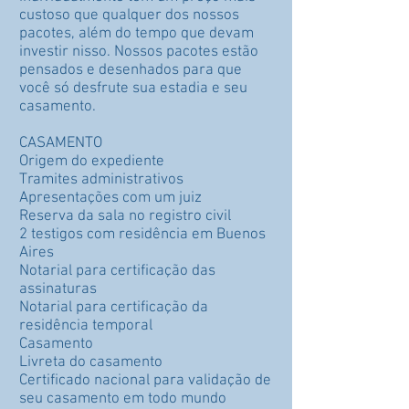
custoso que qualquer dos nossos
pacotes, além do tempo que devam
investir nisso. Nossos pacotes estão
pensados e desenhados para que
você só desfrute sua estadia e seu
casamento.
CASAMENTO
Origem do expediente
Tramites administrativos
Apresentações com um juiz
Reserva da sala no registro civil
2 testigos com residência em Buenos
Aires
Notarial para certificação das
assinaturas
Notarial para certificação da
residência temporal
Casamento
Livreta do casamento
Certificado nacional para validação de
seu casamento em todo mundo