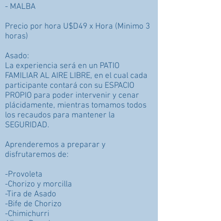
- MALBA
Precio por hora U$D49 x Hora (Minimo 3
horas)
Asado:
La experiencia será en un PATIO
FAMILIAR AL AIRE LIBRE, en el cual cada
participante contará con su ESPACIO
PROPIO para poder intervenir y cenar
plácidamente, mientras tomamos todos
los recaudos para mantener la
SEGURIDAD.
Aprenderemos a preparar y
disfrutaremos de:
-Provoleta
-Chorizo y morcilla
-Tira de Asado
-Bife de Chorizo
-Chimichurri