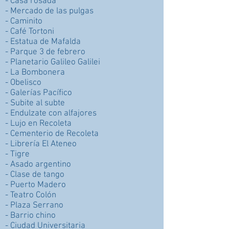
- Casa rosada
- Mercado de las pulgas
- Caminito
- Café Tortoni
- Estatua de Mafalda
- Parque 3 de febrero
- Planetario Galileo Galilei
- La Bombonera
- Obelisco
- Galerías Pacífico
- Subite al subte
- Endulzate con alfajores
- Lujo en Recoleta
- Cementerio de Recoleta
- Librería El Ateneo
- Tigre
- Asado argentino
- Clase de tango
- Puerto Madero
- Teatro Colón
- Plaza Serrano
- Barrio chino
- Ciudad Universitaria