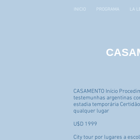
INICIO
PROGRAMA
LA L
CASA
CASAMENTO Início Procedimen
testemunhas argentinas com
estadia temporária Certidã
qualquer lugar
U$D 1999
City tour por lugares a esco