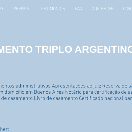
EY
PRENSA
TESTIMONIOS
FAQ
QUE HACER
CON
MENTO TRIPLO ARGENTIN
tos administrativos Apresentações ao juiz Reserva de sala
 domicílio em Buenos Aires Notário para certificação de a
o de casamento Livro de casamento Certificado nacional pa
lher: