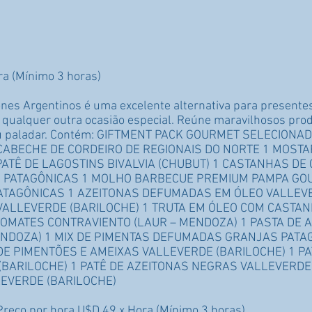
ra (Mínimo 3 horas)
nes Argentinos é uma excelente alternativa para presentes
u qualquer outra ocasião especial. Reúne maravilhosos pro
seu paladar. Contém: GIFTMENT PACK GOURMET SELECION
CABECHE DE CORDEIRO DE REGIONAIS DO NORTE 1 MOST
ATÊ DE LAGOSTINS BIVALVIA (CHUBUT) 1 CASTANHAS DE 
 PATAGÔNICAS 1 MOLHO BARBECUE PREMIUM PAMPA GOU
TAGÔNICAS 1 AZEITONAS DEFUMADAS EM ÓLEO VALLEVE
ALLEVERDE (BARILOCHE) 1 TRUTA EM ÓLEO COM CASTA
TOMATES CONTRAVIENTO (LAUR – MENDOZA) 1 PASTA DE 
ENDOZA) 1 MIX DE PIMENTAS DEFUMADAS GRANJAS PATA
 DE PIMENTÕES E AMEIXAS VALLEVERDE (BARILOCHE) 1 P
ARILOCHE) 1 PATÊ DE AZEITONAS NEGRAS VALLEVERDE 
EVERDE (BARILOCHE)
Preço por hora U$D 49 x Hora (Mínimo 3 horas)