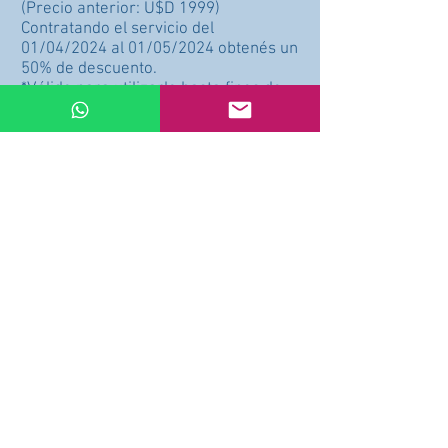
(Precio anterior: U$D 1999)
Contratando el servicio del
01/04/2024 al 01/05/2024 obtenés un
50% de descuento.
*Válido para utilizarlo hasta fines de
2024.
Precio: U$D 999 (promoción 50%
OFF)
Comprar
Arrepentimiento de compra