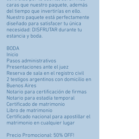
caras que nuestro paquete, además
del tiempo que invertirías en ello.
Nuestro paquete está perfectamente
diseñado para satisfacer tu única
necesidad: DISFRUTAR durante tu
estancia y boda.
BODA
Inicio
Pasos administrativos
Presentaciones ante el juez
Reserva de sala en el registro civil
2 testigos argentinos con domicilio en
Buenos Aires
Notario para certificación de firmas
Notario para estadía temporal
Certificado de matrimonio
Libro de matrimonio
Certificado nacional para apostillar el
matrimonio en cualquier lugar
Precio Promocional: 50% OFF!