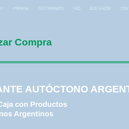
EY
PRENSA
TESTIMONIOS
FAQ
QUE HACER
CON
izar Compra
ANTE AUTÓCTONO
NTINO
ANTE AUTÓCTONO ARGEN
Caja con Productos
nos Argentinos