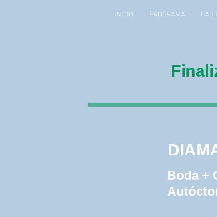
INICIO
PROGRAMA
LA L
Final
DIAM
ARGE
DIAM
Boda + 
Autócto