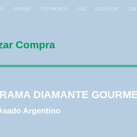
EY
PRENSA
TESTIMONIOS
FAQ
QUE HACER
CON
izar Compra
RAMA DIAMANTE
MET
RAMA DIAMANTE GOURM
Asado Argentino