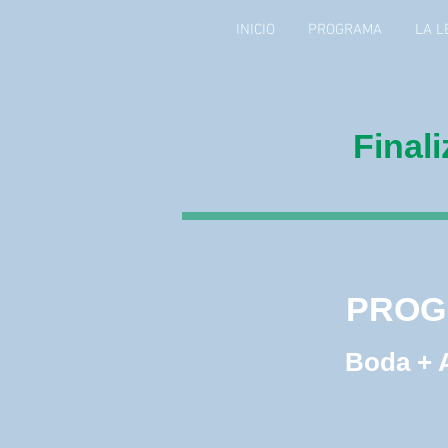
INICIO
PROGRAMA
LA L
Final
PROG
GOUR
PROG
Boda + 