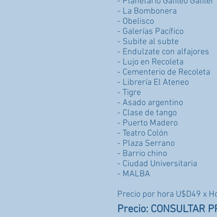
- Planetario Galileo Galilei
- La Bombonera
- Obelisco
- Galerías Pacífico
- Subite al subte
- Endulzate con alfajores
- Lujo en Recoleta
- Cementerio de Recoleta
- Librería El Ateneo
- Tigre
- Asado argentino
- Clase de tango
- Puerto Madero
- Teatro Colón
- Plaza Serrano
- Barrio chino
- Ciudad Universitaria
- MALBA
Precio por hora U$D49 x H
Precio: CONSULTAR P