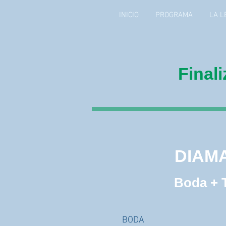
INICIO
PROGRAMA
LA L
Final
DIAMA
DIAM
Boda + 
BODA