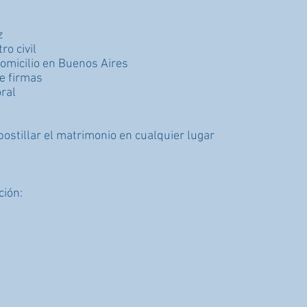
z
ro civil
domicilio en Buenos Aires
de firmas
ral
postillar el matrimonio en cualquier lugar
ción: